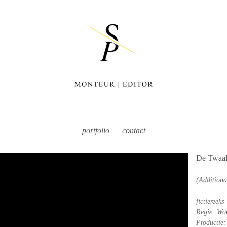
portfolio
contact
De Twaal
(Additiona
fictiereeks
Regie: Wo
Productie: