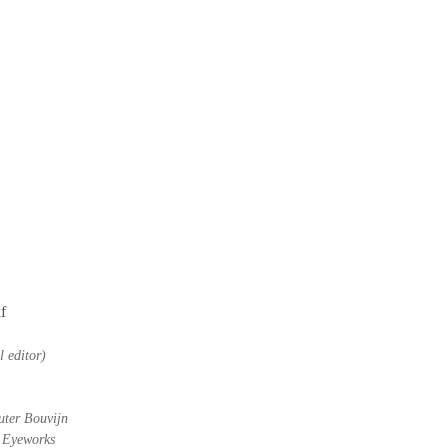
f
l editor)
uter Bouvijn
 Eyeworks