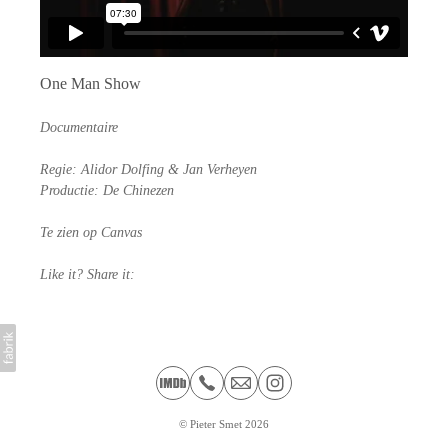
One Man Show
Documentaire
Regie: Alidor Dolfing & Jan Verheyen
Productie: De Chinezen
Te zien op Canvas
Like it? Share it:
©
Pieter Smet
2026